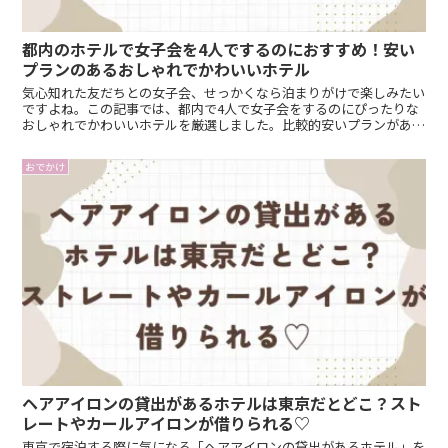
都内のホテルで女子会を4人でするのにおすすめ！安い
プランのあるおしゃれでかわいいホテル
気心知れた友だちとの女子会、せっかくなら泊まりがけで楽しみたい
ですよね。この記事では、都内で4人で女子会をするのにぴったりな
おしゃれでかわいいホテルを厳選しました。比較的安いプランがある
ので、コスパも抜群！アクセスも良好で、夜はふんわりお布団でリラ
ックスしながら、朝までガールズトークを楽しむことができます。友
おでかけ
だちとの特別な時間を過ごすための参考に、ぜひチェックしてみてく
ださい。
ヘアアイロンの貸出があるホテルは東京だとどこ？スト
レートやカールアイロンが借りられる♡
東京で宿泊する際に気になる「ヘアアイロンの貸出があるホテル」を