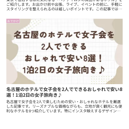
ご紹介します。お出かけ前や出張、ライブ、イベントの前に、手軽に
スタイリングを整えられるのは嬉しいポイントです。この記事では、
東京都内でヘアアイロンを貸し出しているおすすめのホテルを13軒
厳選しました。人気ブランドのReFaやSALONIAのアイロンを利用で
おでかけ
きる宿も多数掲載。楽天トラベルから簡単に予約できるので、気にな
るホテルがあればぜひチェックしてみてください。
名古屋のホテルで女子会を2人でできるおしゃれで安い8
選！1泊2日の女子旅向き♪
名古屋で女子会を2人で楽しむための安い・おしゃれなホテルを厳選
した記事です。リーズナブルな価格ながらも、立地が良く観光にも便
利なホテルを8つ紹介しています。特にインスタ映えするデザインや
女性向けのアメニティが充実した宿泊施設など、女子旅や女子会に最
適な各ホテルの特徴やおすすめポイントを詳しく解説します。