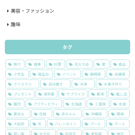
美容・ファッション
趣味
タグ
旅行
食事
料理
花火大会
夏
食品
小学生
誕生日
イベント
静岡県
兵庫県
クリスマス
自分磨き
冷凍
お菓子作り
プレゼント
東京都
サプライズ
解凍
推し活
園児
アクティビティ
北海道
三重県
友達
夏休み
性格
赤ちゃん
沖縄県
関東
大阪府
冬
バレンタイン
プール
デート
習い事
女子会
中学生
愛知県
彼氏