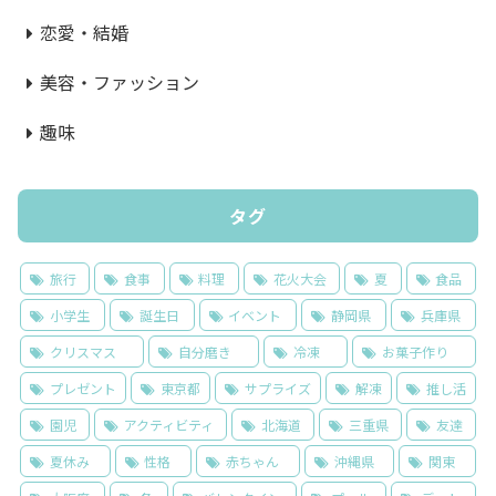
恋愛・結婚
美容・ファッション
趣味
タグ
旅行
食事
料理
花火大会
夏
食品
小学生
誕生日
イベント
静岡県
兵庫県
クリスマス
自分磨き
冷凍
お菓子作り
プレゼント
東京都
サプライズ
解凍
推し活
園児
アクティビティ
北海道
三重県
友達
夏休み
性格
赤ちゃん
沖縄県
関東