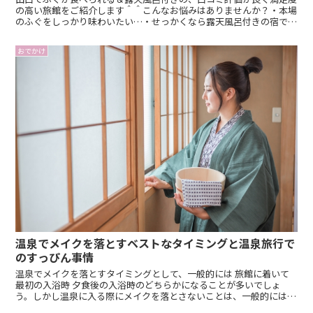
の高い旅館をご紹介します＾＾こんなお悩みはありませんか？・本場
のふぐをしっかり味わいたい…・せっかくなら露天風呂付きの宿で癒
されたい…・料理も温泉も妥協せず、満足度の高い旅にした...
おでかけ
温泉でメイクを落とすベストなタイミングと温泉旅行で
のすっぴん事情
温泉でメイクを落とすタイミングとして、一般的には 旅館に着いて
最初の入浴時 夕食後の入浴時のどちらかになることが多いでしょ
う。しかし温泉に入る際にメイクを落とさないことは、一般的には
「マナー違反」となります。なので、できれば温泉でメイクを落...