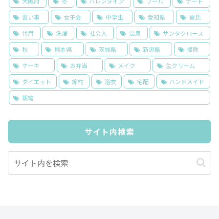
大阪府
冬
バレンタイン
プール
デート
習い事
女子会
中学生
愛知県
彼氏
代用
洗濯
社会人
温泉
サンタクロース
秋
熊本県
茨城県
新潟県
掃除
ケーキ
お弁当
メイク
生クリーム
ダイエット
節約
浴衣
宅配
ハンドメイド
裁縫
サイト内検索