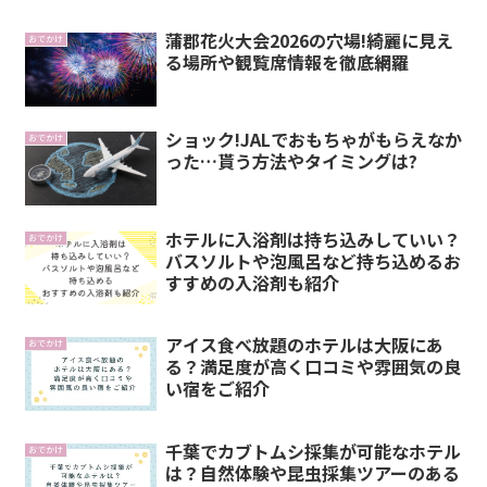
蒲郡花火大会2026の穴場!綺麗に見え
おでかけ
る場所や観覧席情報を徹底網羅
ショック!JALでおもちゃがもらえなか
おでかけ
った…貰う方法やタイミングは?
ホテルに入浴剤は持ち込みしていい？
おでかけ
バスソルトや泡風呂など持ち込めるお
すすめの入浴剤も紹介
アイス食べ放題のホテルは大阪にあ
おでかけ
る？満足度が高く口コミや雰囲気の良
い宿をご紹介
千葉でカブトムシ採集が可能なホテル
おでかけ
は？自然体験や昆虫採集ツアーのある