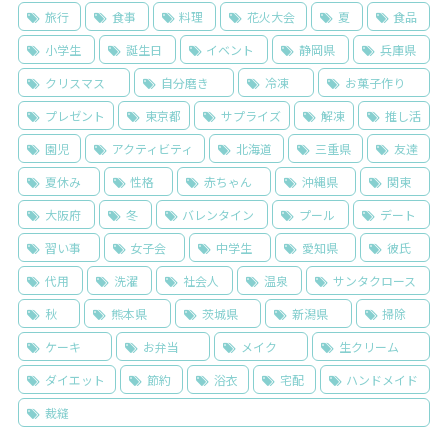
旅行
食事
料理
花火大会
夏
食品
小学生
誕生日
イベント
静岡県
兵庫県
クリスマス
自分磨き
冷凍
お菓子作り
プレゼント
東京都
サプライズ
解凍
推し活
園児
アクティビティ
北海道
三重県
友達
夏休み
性格
赤ちゃん
沖縄県
関東
大阪府
冬
バレンタイン
プール
デート
習い事
女子会
中学生
愛知県
彼氏
代用
洗濯
社会人
温泉
サンタクロース
秋
熊本県
茨城県
新潟県
掃除
ケーキ
お弁当
メイク
生クリーム
ダイエット
節約
浴衣
宅配
ハンドメイド
裁縫