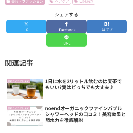
美容・ファッション
ヘアケア
自分磨き
シェアする
X
Facebook
はてブ
LINE
関連記事
1日に水を2リットル飲むのは麦茶で
美容・ファッション
もいい?実はどっちでも大丈夫♪
noendオーガニックファインバブル
美容・ファッション
シャワーヘッドの口コミ！美容効果と
節水力を徹底解説