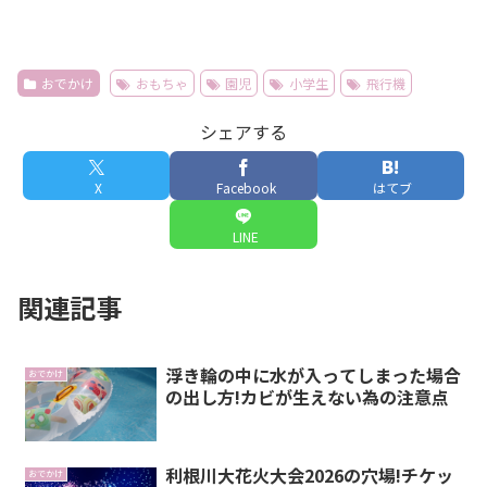
おでかけ
おもちゃ
園児
小学生
飛行機
シェアする
X
Facebook
はてブ
LINE
関連記事
浮き輪の中に水が入ってしまった場合
おでかけ
の出し方!カビが生えない為の注意点
利根川大花火大会2026の穴場!チケッ
おでかけ