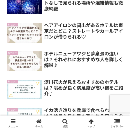
トなしで見られる場所や混雑情報も徹
底網羅
ヘアアイロンの貸出があるホテルは東
おでかけ
京だとどこ？ストレートやカールアイ
ロンが借りられる♡
ホテルニューアワジと夢泉景の違い
おでかけ
は？それぞれにおすすめな人を詳しく
解説♪
淀川花火が見えるおすすめのホテル
おでかけ
は？眺めが良く満足度が高い宿をご紹
介♪
イカ活き造りを兵庫で食べられる宿
おでかけ
は？絶品＆見た目も楽しめる口コミの
良い宿をご紹介！
メニュー
ホーム
検索
トップ
サイドバー