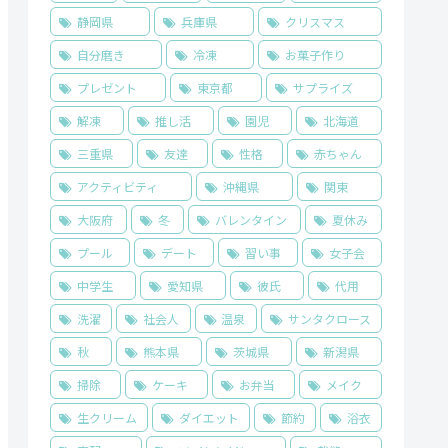
静岡県
兵庫県
クリスマス
自分磨き
冷凍
お菓子作り
プレゼント
東京都
サプライズ
解凍
推し活
園児
北海道
三重県
友達
性格
赤ちゃん
アクティビティ
沖縄県
関東
大阪府
冬
バレンタイン
夏休み
プール
デート
習い事
女子会
中学生
愛知県
彼氏
代用
洗濯
社会人
温泉
サンタクロース
秋
熊本県
茨城県
新潟県
掃除
ケーキ
お弁当
メイク
生クリーム
ダイエット
節約
浴衣