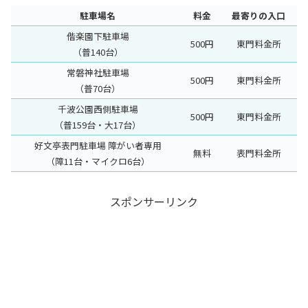
駐車場名
料金
最寄りの入口
偕楽園下駐車場
500円
東門料金所
（普140台）
常磐神社駐車場
500円
東門料金所
（普70台）
千波公園西側駐車場
500円
東門料金所
（普159台・大17台）
好文亭表門駐車場 障がい者専用
無料
表門料金所
（障11台・マイクロ6台）
スポンサーリンク