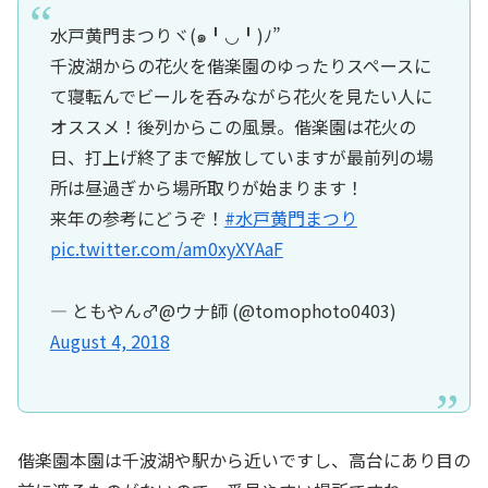
水戸黄門まつりヾ(๑╹◡╹)ﾉ”
千波湖からの花火を偕楽園のゆったりスペースに
て寝転んでビールを呑みながら花火を見たい人に
オススメ！後列からこの風景。偕楽園は花火の
日、打上げ終了まで解放していますが最前列の場
所は昼過ぎから場所取りが始まります！
来年の参考にどうぞ！
#水戸黄門まつり
pic.twitter.com/am0xyXYAaF
— ともやん♂︎@ウナ師 (@tomophoto0403)
August 4, 2018
偕楽園本園は千波湖や駅から近いですし、高台にあり目の