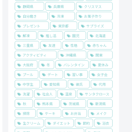
静岡県
兵庫県
クリスマス
自分磨き
冷凍
お菓子作り
プレゼント
東京都
サプライズ
解凍
推し活
園児
北海道
三重県
友達
性格
赤ちゃん
アクティビティ
沖縄県
関東
大阪府
冬
バレンタイン
夏休み
プール
デート
習い事
女子会
中学生
愛知県
彼氏
代用
洗濯
社会人
温泉
サンタクロース
秋
熊本県
茨城県
新潟県
掃除
ケーキ
お弁当
メイク
生クリーム
ダイエット
節約
浴衣